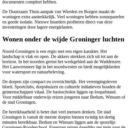
documenten compleet hebben.
De Duurzaam Thuis-aanpak van Wierden en Borgen maakt de
woningen extra aantrekkelijk. Veel woningen hebben zonnepanelen
en goede isolatie. Nieuwe huurders profiteren direct van deze
investeringen door lagere energielasten.
Wonen onder de wijde Groninger luchten
Noord-Groningen is een regio met een eigen karakter. Het
landschap is vlak en open. De akkers strekken zich uit tot aan de
horizon. In het noorden grenst het werkgebied aan de Waddenzee.
Het Lauwersmeer ligt in het noordwesten en biedt mogelijkheden
voor watersport en natuurbeleving.
De dorpen zijn compact en overzichtelijk. Het verenigingsleven
bloeit. Sportclubs, dorpshuizen en culturele initiatieven houden de
gemeenschappen vitaal. De basisscholen liggen op loopafstand.
Voor middelbaar onderwijs reizen jongeren naar Bedum, Winsum of
de stad Groningen.
De bereikbaarheid is beter dan veel mensen denken. De stad
Groningen is vanuit de meeste dorpen binnen twintig tot dertig
minuten bereikbaar. Bedum en Winsum liggen aan de spoorlijn
Groningen-Roodeschool. Forenzen reizen dagelijks per trein naar de