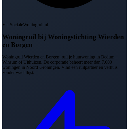
Via SocialeWoningruil.nl
Woningruil bij
Woningstichting Wierden
en Borgen
Woningruil Wierden en Borgen: ruil je huurwoning in Bedum,
Winsum of Uithuizen. De corporatie beheert meer dan 7.000
woningen in Noord-Groningen. Vind een ruilpartner en verhuis
zonder wachtlijst.