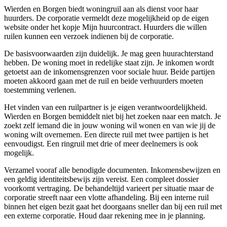
Wierden en Borgen biedt woningruil aan als dienst voor haar
huurders. De corporatie vermeldt deze mogelijkheid op de eigen
website onder het kopje Mijn huurcontract. Huurders die willen
ruilen kunnen een verzoek indienen bij de corporatie.
De basisvoorwaarden zijn duidelijk. Je mag geen huurachterstand
hebben. De woning moet in redelijke staat zijn. Je inkomen wordt
getoetst aan de inkomensgrenzen voor sociale huur. Beide partijen
moeten akkoord gaan met de ruil en beide verhuurders moeten
toestemming verlenen.
Het vinden van een ruilpartner is je eigen verantwoordelijkheid.
Wierden en Borgen bemiddelt niet bij het zoeken naar een match. Je
zoekt zelf iemand die in jouw woning wil wonen en van wie jij de
woning wilt overnemen. Een directe ruil met twee partijen is het
eenvoudigst. Een ringruil met drie of meer deelnemers is ook
mogelijk.
Verzamel vooraf alle benodigde documenten. Inkomensbewijzen en
een geldig identiteitsbewijs zijn vereist. Een compleet dossier
voorkomt vertraging. De behandeltijd varieert per situatie maar de
corporatie streeft naar een vlotte afhandeling. Bij een interne ruil
binnen het eigen bezit gaat het doorgaans sneller dan bij een ruil met
een externe corporatie. Houd daar rekening mee in je planning.