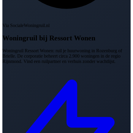
Via SocialeWoningruil.nl
Woningruil bij
Ressort Wonen
Woningruil Ressort Wonen: ruil je huurwoning in Rozenburg of
Brielle. De corporatie beheert circa 2.900 woningen in de regio
Rijnmond. Vind een ruilpartner en verhuis zonder wachtlijst.