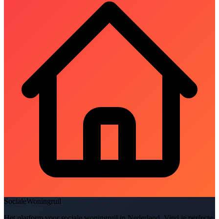
SocialeWoningruil
Het platform voor sociale woningruil in Nederland. Vind je perfecte