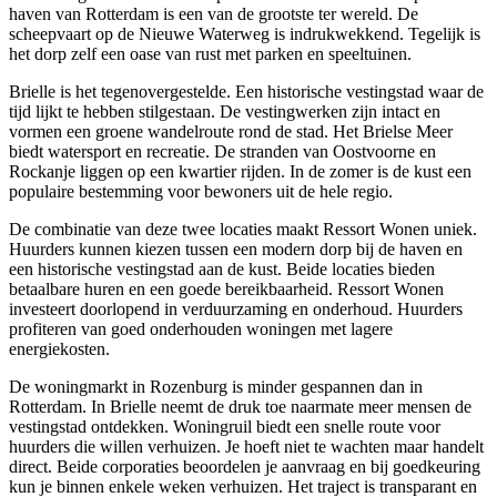
haven van Rotterdam is een van de grootste ter wereld. De
scheepvaart op de Nieuwe Waterweg is indrukwekkend. Tegelijk is
het dorp zelf een oase van rust met parken en speeltuinen.
Brielle is het tegenovergestelde. Een historische vestingstad waar de
tijd lijkt te hebben stilgestaan. De vestingwerken zijn intact en
vormen een groene wandelroute rond de stad. Het Brielse Meer
biedt watersport en recreatie. De stranden van
Oostvoorne
en
Rockanje liggen op een kwartier rijden. In de zomer is de kust een
populaire bestemming voor bewoners uit de hele regio.
De combinatie van deze twee locaties maakt Ressort Wonen uniek.
Huurders kunnen kiezen tussen een modern dorp bij de haven en
een historische vestingstad aan de kust. Beide locaties bieden
betaalbare huren en een goede bereikbaarheid. Ressort Wonen
investeert doorlopend in verduurzaming en onderhoud. Huurders
profiteren van goed onderhouden woningen met lagere
energiekosten.
De woningmarkt in Rozenburg is minder gespannen dan in
Rotterdam. In Brielle neemt de druk toe naarmate meer mensen de
vestingstad ontdekken. Woningruil biedt een snelle route voor
huurders die willen verhuizen. Je hoeft niet te wachten maar handelt
direct. Beide corporaties beoordelen je aanvraag en bij goedkeuring
kun je binnen enkele weken verhuizen. Het traject is transparant en