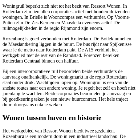
Woningruil beperkt zich niet tot het bezit van Ressort Wonen. In
Rotterdam zijn tientallen corporaties actief met honderdduizenden
woningen. In Brielle is Wooncompas een verhuurder. Op Voorne-
Putten
zijn De Zes Kernen en Maasdelta eveneens actief. De
ruilmogelijkheden in de regio Rijnmond zijn enorm.
Rozenburg is goed verbonden met Rotterdam. De Botlektunnel en
de Maeslantkering liggen in de buurt. De bus rijdt naar Spijkenisse
waar je de metro naar Rotterdam pakt. De A15 verbindt het
werkgebied met de rest van de Randstad. Forenzen bereiken
Rotterdam Centraal binnen een halfuur.
Bij een intercorporatieve ruil beoordelen beide verhuurders de
aanvraag onafhankelijk. De woningmarkt in de regio Rotterdam
staat onder druk. Wachttijden lopen op. Woningruil is een van de
snelste routes naar een andere woning. Je regelt het zelf en hoeft niet
jarenlang te wachten. Beide corporaties beoordelen je aanvraag en
bij goedkeuring teken je een nieuw huurcontract. Het hele traject
duurt doorgaans enkele weken.
Wonen tussen haven en historie
Het werkgebied van Ressort Wonen biedt twee gezichten.
Rozenburg is een modern dorp in een industrieel landschap. De