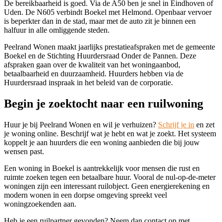
De bereikbaarheid is goed. Via de A50 ben je snel in Eindhoven of
Uden. De N605 verbindt Boekel met Helmond. Openbaar vervoer
is beperkter dan in de stad, maar met de auto zit je binnen een
halfuur in alle omliggende steden.
Peelrand Wonen maakt jaarlijks prestatieafspraken met de gemeente
Boekel en de Stichting Huurdersraad Onder de Pannen. Deze
afspraken gaan over de kwaliteit van het woningaanbod,
betaalbaarheid en duurzaamheid. Huurders hebben via de
Huurdersraad inspraak in het beleid van de corporatie.
Begin je zoektocht naar een ruilwoning
Huur je bij Peelrand Wonen en wil je verhuizen?
Schrijf je in
en zet
je woning online. Beschrijf wat je hebt en wat je zoekt. Het systeem
koppelt je aan huurders die een woning aanbieden die bij jouw
wensen past.
Een woning in Boekel is aantrekkelijk voor mensen die rust en
ruimte zoeken tegen een betaalbare huur. Vooral de nul-op-de-meter
woningen zijn een interessant ruilobject. Geen energierekening en
modern wonen in een dorpse omgeving spreekt veel
woningzoekenden aan.
Heb je een ruilpartner gevonden? Neem dan contact op met