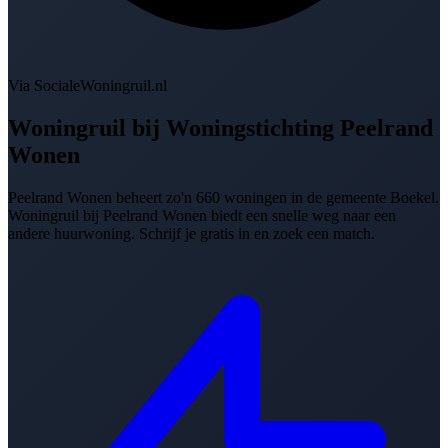
Via SocialeWoningruil.nl
Woningruil bij
Woningstichting Peelrand
Wonen
Peelrand Wonen beheert zo'n 660 woningen in de gemeente Boekel.
Woningruil bij Peelrand Wonen biedt een snelle weg naar een
andere huurwoning. Schrijf je gratis in en zoek een match.