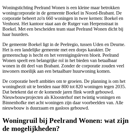
Woningstichting Peelrand Wonen is een kleine maar betrokken
woningcorporatie in de gemeente
Boekel
in Noord-Brabant. De
corporatie beheert zo'n 660 woningen in twee kernen: Boekel en
Venhorst. Het kantoor staat aan de Rutger van Herpenstraat in
Boekel. Met een bescheiden team staat Peelrand Wonen dicht bij
haar huurders.
De gemeente Boekel ligt in de Peelregio, tussen
Uden
en
Deurne
.
Het is een landelijke gemeente met een dorps karakter. De
gemeenschap is hecht en het verenigingsleven bloeit. Peelrand
Wonen speelt een belangrijke rol in het bieden van betaalbaar
wonen in dit deel van Brabant. Zonder de corporatie zouden veel
inwoners moeilijk aan een betaalbare huurwoning komen.
De corporatie heeft ambities om te groeien. De planning is om het
woningbezit uit te breiden naar 800 tot 820 woningen tegen 2035.
Dat betekent dat er de komende jaren flink wordt gebouwd.
Nieuwbouwprojecten als Kloosterhof met twintig woningen en
Binnenhofke met acht woningen zijn daar voorbeelden van. Alle
nieuwbouw is duurzaam en gasloos gebouwd.
Woningruil bij Peelrand Wonen: wat zijn
de mogelijkheden?