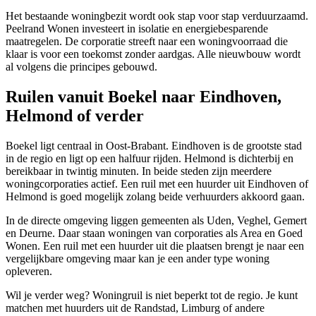
Het bestaande woningbezit wordt ook stap voor stap verduurzaamd.
Peelrand Wonen investeert in isolatie en energiebesparende
maatregelen. De corporatie streeft naar een woningvoorraad die
klaar is voor een toekomst zonder aardgas. Alle nieuwbouw wordt
al volgens die principes gebouwd.
Ruilen vanuit Boekel naar Eindhoven,
Helmond of verder
Boekel ligt centraal in Oost-Brabant.
Eindhoven
is de grootste stad
in de regio en ligt op een halfuur rijden.
Helmond
is dichterbij en
bereikbaar in twintig minuten. In beide steden zijn meerdere
woningcorporaties actief. Een ruil met een huurder uit Eindhoven of
Helmond is goed mogelijk zolang beide verhuurders akkoord gaan.
In de directe omgeving liggen gemeenten als
Uden
,
Veghel
,
Gemert
en
Deurne
. Daar staan woningen van corporaties als Area en Goed
Wonen. Een ruil met een huurder uit die plaatsen brengt je naar een
vergelijkbare omgeving maar kan je een ander type woning
opleveren.
Wil je verder weg? Woningruil is niet beperkt tot de regio. Je kunt
matchen met huurders uit de Randstad, Limburg of andere