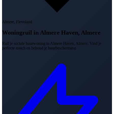
Almere, Flevoland
Woningruil in
Almere Haven, Almere
Ruil je sociale huurwoning in Almere Haven, Almere. Vind je
perfecte match en behoud je huurbescherming.