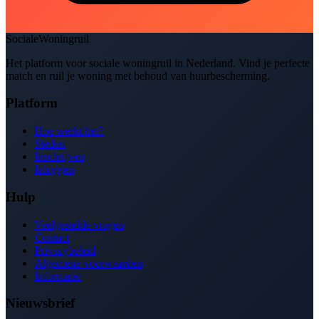
SocialeWoningruil
Het platform voor sociale woningruil in Nederland. Vind je perfecte
match en ruil je woning met behoud van huurbescherming.
Platform
Hoe werkt het?
Steden
Inschrijven
Inloggen
Hulp
Veelgestelde vragen
Contact
Privacybeleid
Algemene voorwaarden
Informatie
Nieuwsbrief