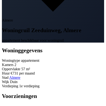
Almere
Woningruil
Zeeduinweg
, Almere
appartement beschikbaar voor woningruil
Woninggegevens
Woningtype
appartement
Kamers
2
Oppervlakte
57 m²
Huur
€731 per maand
Stad
Almere
Wijk
Duin
Verdieping
1e verdieping
Voorzieningen