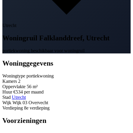
Utrecht
Woningruil
Falklanddreef
, Utrecht
portiekwoning beschikbaar voor woningruil
Woninggegevens
Woningtype
portiekwoning
Kamers
2
Oppervlakte
56 m²
Huur
€534 per maand
Stad
Utrecht
Wijk
Wijk 03 Overvecht
Verdieping
8e verdieping
Voorzieningen