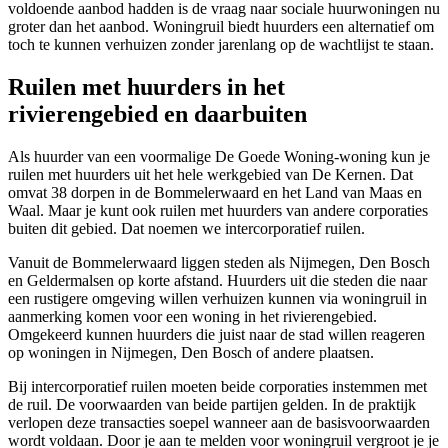
voldoende aanbod hadden is de vraag naar sociale huurwoningen nu
groter dan het aanbod. Woningruil biedt huurders een alternatief om
toch te kunnen verhuizen zonder jarenlang op de wachtlijst te staan.
Ruilen met huurders in het
rivierengebied en daarbuiten
Als huurder van een voormalige De Goede Woning-woning kun je
ruilen met huurders uit het hele werkgebied van De Kernen. Dat
omvat 38 dorpen in de Bommelerwaard en het Land van Maas en
Waal. Maar je kunt ook ruilen met huurders van andere corporaties
buiten dit gebied. Dat noemen we intercorporatief ruilen.
Vanuit de Bommelerwaard liggen steden als
Nijmegen
, Den Bosch
en
Geldermalsen
op korte afstand. Huurders uit die steden die naar
een rustigere omgeving willen verhuizen kunnen via woningruil in
aanmerking komen voor een woning in het rivierengebied.
Omgekeerd kunnen huurders die juist naar de stad willen reageren
op woningen in Nijmegen, Den Bosch of andere plaatsen.
Bij intercorporatief ruilen moeten beide corporaties instemmen met
de ruil. De voorwaarden van beide partijen gelden. In de praktijk
verlopen deze transacties soepel wanneer aan de basisvoorwaarden
wordt voldaan. Door je aan te melden voor woningruil vergroot je je