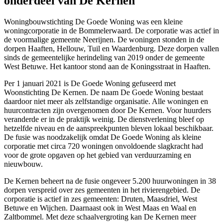
onderdeel van De Kernen
Woningbouwstichting De Goede Woning was een kleine
woningcorporatie in de Bommelerwaard. De corporatie was actief in
de voormalige gemeente Neerijnen. De woningen stonden in de
dorpen Haaften, Hellouw, Tuil en Waardenburg. Deze dorpen vallen
sinds de gemeentelijke herindeling van 2019 onder de gemeente
West Betuwe. Het kantoor stond aan de Koningsstraat in Haaften.
Per 1 januari 2021 is De Goede Woning gefuseerd met
Woonstichting De Kernen. De naam De Goede Woning bestaat
daardoor niet meer als zelfstandige organisatie. Alle woningen en
huurcontracten zijn overgenomen door De Kernen. Voor huurders
veranderde er in de praktijk weinig. De dienstverlening bleef op
hetzelfde niveau en de aanspreekpunten bleven lokaal beschikbaar.
De fusie was noodzakelijk omdat De Goede Woning als kleine
corporatie met circa 720 woningen onvoldoende slagkracht had
voor de grote opgaven op het gebied van verduurzaming en
nieuwbouw.
De Kernen beheert na de fusie ongeveer 5.200 huurwoningen in 38
dorpen verspreid over zes gemeenten in het rivierengebied. De
corporatie is actief in zes gemeenten:
Druten
, Maasdriel, West
Betuwe en
Wijchen
. Daarnaast ook in West Maas en Waal en
Zaltbommel
. Met deze schaalvergroting kan De Kernen meer