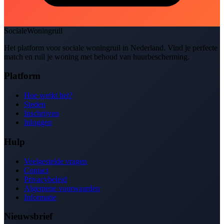
SocialeWoningruil
Het platform voor sociale woningruil in Nederland. Vind je perfecte
match en ruil je woning met behoud van huurbescherming.
Platform
Hoe werkt het?
Steden
Inschrijven
Inloggen
Hulp
Veelgestelde vragen
Contact
Privacybeleid
Algemene voorwaarden
Informatie
Nieuwsbrief