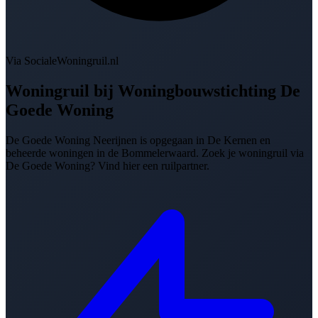
Via SocialeWoningruil.nl
Woningruil bij
Woningbouwstichting De
Goede Woning
De Goede Woning Neerijnen is opgegaan in De Kernen en
beheerde woningen in de Bommelerwaard. Zoek je woningruil via
De Goede Woning? Vind hier een ruilpartner.