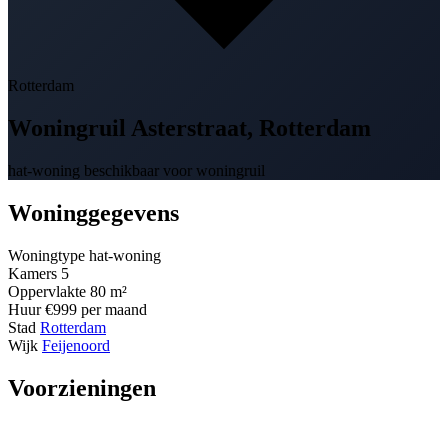
Rotterdam
Woningruil
Asterstraat
, Rotterdam
hat-woning beschikbaar voor woningruil
Woninggegevens
Woningtype
hat-woning
Kamers
5
Oppervlakte
80 m²
Huur
€999 per maand
Stad
Rotterdam
Wijk
Feijenoord
Voorzieningen