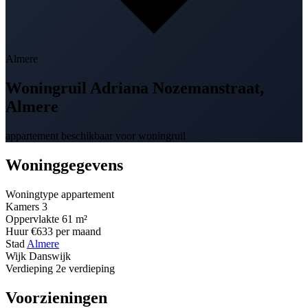
Almere
Woningruil
Adriana Nozemanstraat
,
Almere
appartement beschikbaar voor woningruil
Woninggegevens
Woningtype
appartement
Kamers
3
Oppervlakte
61 m²
Huur
€633 per maand
Stad
Almere
Wijk
Danswijk
Verdieping
2e verdieping
Voorzieningen