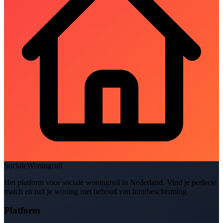
SocialeWoningruil
Het platform voor sociale woningruil in Nederland. Vind je perfecte
match en ruil je woning met behoud van huurbescherming.
Platform