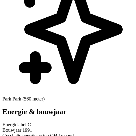
Park
Park (560 meter)
Energie & bouwjaar
Energielabel
C
Bouwjaar
1991
Geschatte energiekosten
€94
/ maand