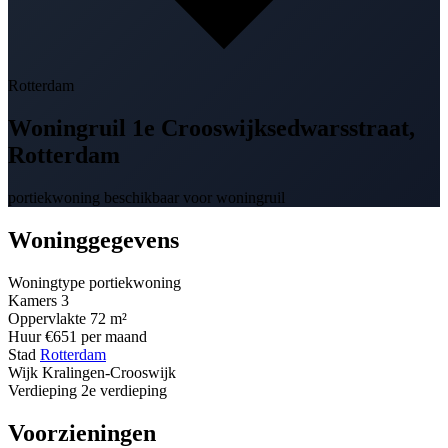
Rotterdam
Woningruil
1e Crooswijksedwarsstraat
,
Rotterdam
portiekwoning beschikbaar voor woningruil
Woninggegevens
Woningtype
portiekwoning
Kamers
3
Oppervlakte
72 m²
Huur
€651 per maand
Stad
Rotterdam
Wijk
Kralingen-Crooswijk
Verdieping
2e verdieping
Voorzieningen