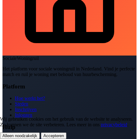
SocialeWoningruil
Het platform voor sociale woningruil in Nederland. Vind je perfecte
match en ruil je woning met behoud van huurbescherming.
Platform
Hoe werkt het?
Steden
Inschrijven
Inloggen
Wij gebruiken cookies om het gebruik van de website te analyseren.
Zo kunnen we de site verbeteren. Lees meer in ons
privacybeleid
.
Hulp
Alleen noodzakelijk
Accepteren